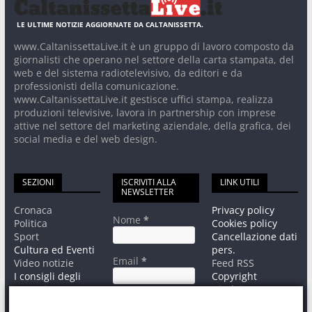
LE ULTIME NOTIZIE AGGIORNATE DA CALTANISSETTA.
www.CaltanissettaLive.it è un gruppo di lavoro composto da
giornalisti che operano nel settore della carta stampata, del
web e del sistema radiotelevisivo, da editori e da
professionisti della comunicazione.
www.CaltanissettaLive.it gestisce uffici stampa, realizza
produzioni televisive, lavora in partnership con imprese
attive nel settore del marketing aziendale, della grafica, dei
social media e del web design.
SEZIONI
ISCRIVITI ALLA
LINK UTILI
NEWSLETTER
Cronaca
Privacy policy
Nome
*
Politica
Cookies policy
Sport
Cancellazione dati
Cultura ed Eventi
pers.
Email
*
Video notizie
Feed RSS
I consigli degli
Copyright
esperti
Disclaimer
Informativa sul
Contatti