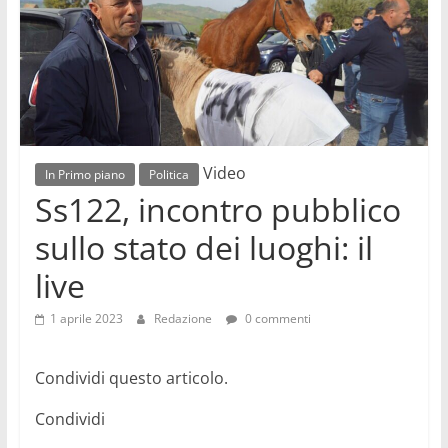
videonews
sempre
aggiornate
su
politica,
cronaca,
economia,
Video
In Primo piano
Politica
sport,
Ss122, incontro pubblico
eventi,
spettacoli,
sullo stato dei luoghi: il
musica,
live
cultura,
scienza,
1 aprile 2023
Redazione
0 commenti
medicina
Condividi questo articolo.
Condividi