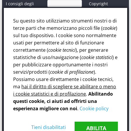
I consigli degli
Copyright
esperti
Disclaimer
Informativa sul
Contatti
trattamento dati
Su questo sito utilizziamo strumenti nostri o di
personali.
terze parti che memorizzano piccoli file (
cookie
)
Privacy Policy
sul tuo dispositivo. I cookie sono normalmente
Dichiaro di
aver letto ed
usati per permettere al sito di funzionare
accettato la Policy
correttamente (
cookie tecnici
), per generare
sul trattamento
statistiche di uso/navigazione (
cookie statistici
) e
dati personali.
per pubblicizzare opportunamente i nostri
servizi/prodotti (
cookie di profilazione
).
Possiamo usare direttamente i cookie tecnici,
ma
hai il diritto di scegliere se abilitare o meno
i cookie statistici e di profilazione
.
Abilitando
questi cookie, ci aiuti ad offrirti una
©2017 Associazione "Fenice". Tutti i diritti riservati.
esperienza migliore con noi
.
Cookie policy
Editore: Associazione "Fenice", Viale Amedeo, 166 - 93100 Caltanissetta.
Direttore responsabile: Gandolfo Maria Pepe.
Registro Generale n.800/2017 - Cronologico n.1993/2017 - Registro Stampa n.4 del
2017.
Tieni disabilitati
ABILITA