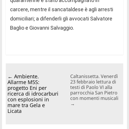
quarantenne è stato accompagnato in
carcere, mentre il sancataldese è agli arresti
domiciliari; a difenderli gli avvocati Salvatore
Baglio e Giovanni Salvaggio.
←
Ambiente.
Caltanissetta. Venerdì
Allarme M5S:
23 febbraio lettura di
testi di Paolo VI alla
progetto Eni per
parrocchia San Pietro
ricerca di idrocarburi
con momenti musicali
con esplosioni in
→
mare tra Gela e
Licata