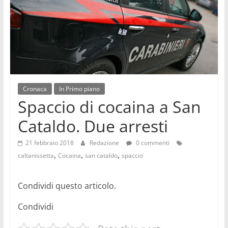
videonews
sempre
aggiornate
su
politica,
cronaca,
economia,
Cronaca
In Primo piano
sport,
Spaccio di cocaina a San
eventi,
spettacoli,
Cataldo. Due arresti
musica,
cultura,
21 febbraio 2018
Redazione
0 commenti
scienza,
,
,
,
caltanissetta
Cocaina
san cataldo
spaccio
medicina
Condividi questo articolo.
Condividi