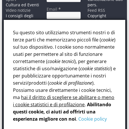
Cultura ed Eventi
pers.
Email
*
Video notizie
Feed RSS
I consigli degli
Copyright
esperti
Disclaimer
Informativa sul
Contatti
trattamento dati
Su questo sito utilizziamo strumenti nostri o di
personali.
terze parti che memorizzano piccoli file (
cookie
)
Privacy Policy
sul tuo dispositivo. I cookie sono normalmente
Dichiaro di
aver letto ed
usati per permettere al sito di funzionare
accettato la Policy
correttamente (
cookie tecnici
), per generare
sul trattamento
statistiche di uso/navigazione (
cookie statistici
) e
dati personali.
per pubblicizzare opportunamente i nostri
servizi/prodotti (
cookie di profilazione
).
Possiamo usare direttamente i cookie tecnici,
ma
hai il diritto di scegliere se abilitare o meno
i cookie statistici e di profilazione
.
Abilitando
questi cookie, ci aiuti ad offrirti una
©2017 Associazione "Fenice". Tutti i diritti riservati.
esperienza migliore con noi
.
Cookie policy
Editore: Associazione "Fenice", Viale Amedeo, 166 - 93100 Caltanissetta.
Direttore responsabile: Gandolfo Maria Pepe.