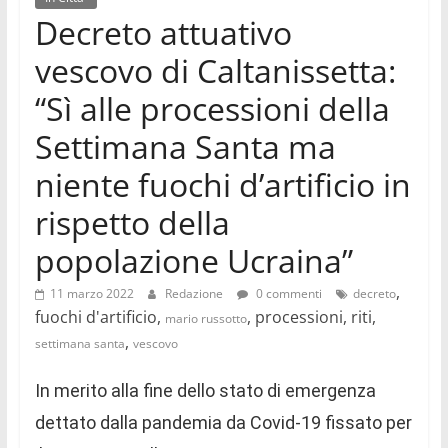
videonews
Decreto attuativo
sempre
vescovo di Caltanissetta:
aggiornate
su
“Sì alle processioni della
politica,
cronaca,
Settimana Santa ma
economia,
niente fuochi d’artificio in
sport,
eventi,
rispetto della
spettacoli,
popolazione Ucraina”
musica,
cultura,
,
11 marzo 2022
Redazione
0 commenti
decreto
scienza,
fuochi d'artificio,
, processioni, riti,
mario russotto
medicina
,
settimana santa
vescovo
In merito alla fine dello stato di emergenza
dettato dalla pandemia da Covid-19 fissato per