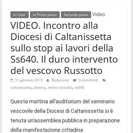
Video
In Citta'
In Primo piano
Secondo piano
VIDEO. Incontro alla
Diocesi di Caltanissetta
sullo stop ai lavori della
Ss640. Il duro intervento
del vescovo Russotto
31 gennaio 2019
Redazione
0 commenti
,
,
,
caltanissetta
diocesi
mario russotto
ss640
Questa mattina all’auditorium del seminario
vescovile della Diocesi di Caltanissetta si è
tenuta un’assemblea pubblica in preparazione
della manifestazione cittadina