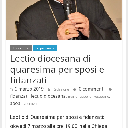
Fuori citta'
In provincia
Lectio diocesana di
quaresima per sposi e
fidanzati
6 marzo 2019
0 commenti
Redazione
fidanzati, lectio diocesana,
,
,
mario russotto
resuttano
sposi,
vescovo
Lectio di Quaresima per sposi e fidanzati:
giovedì 7 marzo alle ore 19.00, nella Chiesa