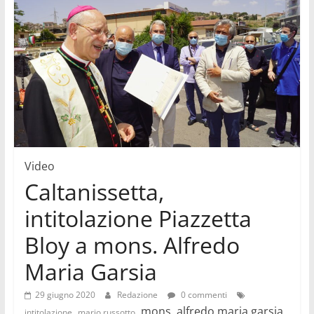
Video
Caltanissetta,
intitolazione Piazzetta
Bloy a mons. Alfredo
Maria Garsia
29 giugno 2020
Redazione
0 commenti
,
, mons. alfredo maria garsia,
intitolazione
mario russotto