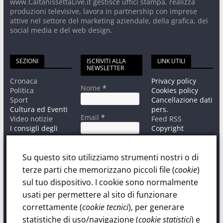
www.CaltanissettaLive.it gestisce uffici stampa, realizza
produzioni televisive, lavora in partnership con imprese
attive nel settore del marketing aziendale, della grafica, dei
social media e del web design.
SEZIONI
ISCRIVITI ALLA
LINK UTILI
NEWSLETTER
Cronaca
Privacy policy
Nome
*
Politica
Cookies policy
Sport
Cancellazione dati
Cultura ed Eventi
pers.
Email
*
Video notizie
Feed RSS
I consigli degli
Copyright
esperti
Disclaimer
Informativa sul
Contatti
trattamento dati
Su questo sito utilizziamo strumenti nostri o di
personali.
terze parti che memorizzano piccoli file (
cookie
)
Privacy Policy
sul tuo dispositivo. I cookie sono normalmente
Dichiaro di
aver letto ed
usati per permettere al sito di funzionare
accettato la Policy
correttamente (
cookie tecnici
), per generare
sul trattamento
statistiche di uso/navigazione (
cookie statistici
) e
dati personali.