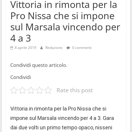
Vittoria in rimonta per la
–
Pro Nissa che si impone
videonews
sempre
sul Marsala vincendo per
aggiornate
4 a 3
su
politica,
8 aprile 2019
Redazione
0 commenti
cronaca,
economia,
sport,
Condividi questo articolo.
eventi,
Condividi
spettacoli,
musica,
Rate this post
cultura,
scienza,
medicina
Vittoria in rimonta per la Pro Nissa che si
impone sul Marsala vincendo per 4 a 3. Gara
dai due volti un primo tempo opaco, nisseni