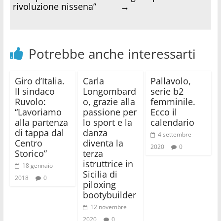
rivoluzione nissena”
→
Potrebbe anche interessarti
Giro d’Italia.
Carla
Pallavolo,
Il sindaco
Longombard
serie b2
Ruvolo:
o, grazie alla
femminile.
“Lavoriamo
passione per
Ecco il
alla partenza
lo sport e la
calendario
di tappa dal
danza
4 settembre
Centro
diventa la
2020
0
Storico”
terza
istruttrice in
18 gennaio
Sicilia di
2018
0
piloxing
bootybuilder
12 novembre
2020
0