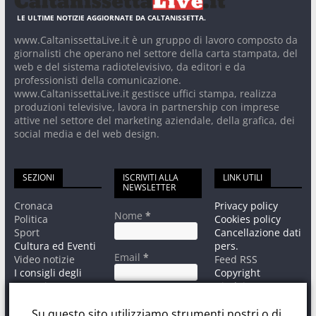
LE ULTIME NOTIZIE AGGIORNATE DA CALTANISSETTA.
www.CaltanissettaLive.it è un gruppo di lavoro composto da
giornalisti che operano nel settore della carta stampata, del
web e del sistema radiotelevisivo, da editori e da
professionisti della comunicazione.
www.CaltanissettaLive.it gestisce uffici stampa, realizza
produzioni televisive, lavora in partnership con imprese
attive nel settore del marketing aziendale, della grafica, dei
social media e del web design.
SEZIONI
ISCRIVITI ALLA
LINK UTILI
NEWSLETTER
Cronaca
Privacy policy
Nome
*
Politica
Cookies policy
Sport
Cancellazione dati
Cultura ed Eventi
pers.
Email
*
Video notizie
Feed RSS
I consigli degli
Copyright
esperti
Disclaimer
Informativa sul
Contatti
trattamento dati
Su questo sito utilizziamo strumenti nostri o di