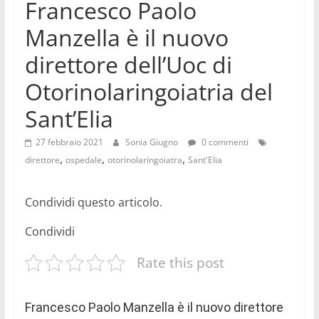
Francesco Paolo
–
Manzella è il nuovo
videonews
sempre
direttore dell’Uoc di
aggiornate
Otorinolaringoiatria del
su
politica,
Sant’Elia
cronaca,
economia,
27 febbraio 2021
Sonia Giugno
0 commenti
sport,
,
,
,
direttore
ospedale
otorinolaringoiatra
Sant'Elia
eventi,
spettacoli,
Condividi questo articolo.
musica,
cultura,
Condividi
scienza,
medicina
Rate this post
Francesco Paolo Manzella è il nuovo direttore