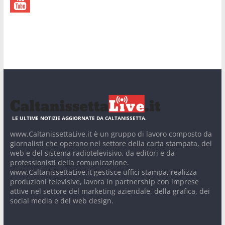
LE ULTIME NOTIZIE AGGIORNATE DA CALTANISSETTA.
www.CaltanissettaLive.it è un gruppo di lavoro composto da
giornalisti che operano nel settore della carta stampata, del
web e del sistema radiotelevisivo, da editori e da
professionisti della comunicazione.
www.CaltanissettaLive.it gestisce uffici stampa, realizza
produzioni televisive, lavora in partnership con imprese
attive nel settore del marketing aziendale, della grafica, dei
social media e del web design.