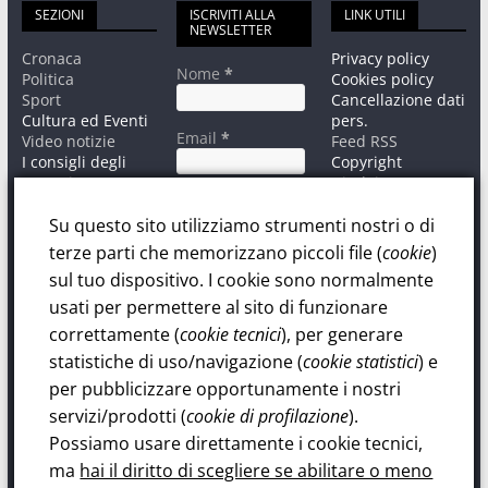
SEZIONI
ISCRIVITI ALLA
LINK UTILI
NEWSLETTER
Cronaca
Privacy policy
Nome
*
Politica
Cookies policy
Sport
Cancellazione dati
Cultura ed Eventi
pers.
Email
*
Video notizie
Feed RSS
I consigli degli
Copyright
esperti
Disclaimer
Informativa sul
Contatti
trattamento dati
Su questo sito utilizziamo strumenti nostri o di
personali.
terze parti che memorizzano piccoli file (
cookie
)
Privacy Policy
sul tuo dispositivo. I cookie sono normalmente
Dichiaro di
aver letto ed
usati per permettere al sito di funzionare
accettato la Policy
correttamente (
cookie tecnici
), per generare
sul trattamento
statistiche di uso/navigazione (
cookie statistici
) e
dati personali.
per pubblicizzare opportunamente i nostri
servizi/prodotti (
cookie di profilazione
).
Possiamo usare direttamente i cookie tecnici,
ma
hai il diritto di scegliere se abilitare o meno