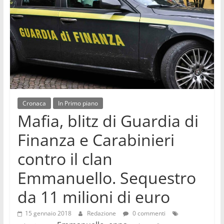
–
videonews
sempre
aggiornate
su
politica,
cronaca,
economia,
Cronaca
In Primo piano
sport,
Mafia, blitz di Guardia di
eventi,
spettacoli,
Finanza e Carabinieri
musica,
contro il clan
cultura,
scienza,
Emmanuello. Sequestro
medicina
da 11 milioni di euro
15 gennaio 2018
Redazione
0 commenti