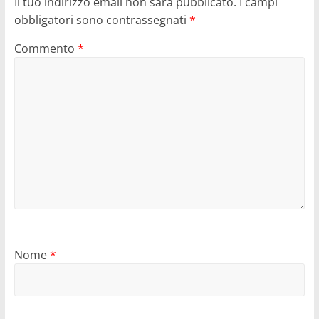
Il tuo indirizzo email non sarà pubblicato.
I campi
obbligatori sono contrassegnati
*
Commento
*
Nome
*