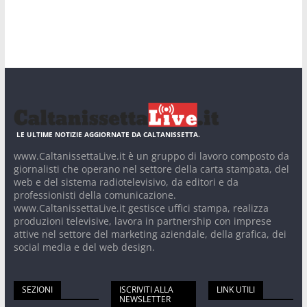
LE ULTIME NOTIZIE AGGIORNATE DA CALTANISSETTA.
www.CaltanissettaLive.it è un gruppo di lavoro composto da
giornalisti che operano nel settore della carta stampata, del
web e del sistema radiotelevisivo, da editori e da
professionisti della comunicazione.
www.CaltanissettaLive.it gestisce uffici stampa, realizza
produzioni televisive, lavora in partnership con imprese
attive nel settore del marketing aziendale, della grafica, dei
social media e del web design.
SEZIONI
ISCRIVITI ALLA
LINK UTILI
NEWSLETTER