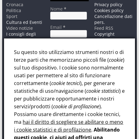
Cronaca
Privacy policy
Nome
*
Politica
Cookies policy
Sport
Cancellazione dati
Cultura ed Eventi
pers.
Email
*
Video notizie
Feed RSS
I consigli degli
Copyright
esperti
Disclaimer
Informativa sul
Contatti
trattamento dati
Su questo sito utilizziamo strumenti nostri o di
personali.
terze parti che memorizzano piccoli file (
cookie
)
Privacy Policy
sul tuo dispositivo. I cookie sono normalmente
Dichiaro di
aver letto ed
usati per permettere al sito di funzionare
accettato la Policy
correttamente (
cookie tecnici
), per generare
sul trattamento
statistiche di uso/navigazione (
cookie statistici
) e
dati personali.
per pubblicizzare opportunamente i nostri
servizi/prodotti (
cookie di profilazione
).
Possiamo usare direttamente i cookie tecnici,
ma
hai il diritto di scegliere se abilitare o meno
i cookie statistici e di profilazione
.
Abilitando
questi cookie, ci aiuti ad offrirti una