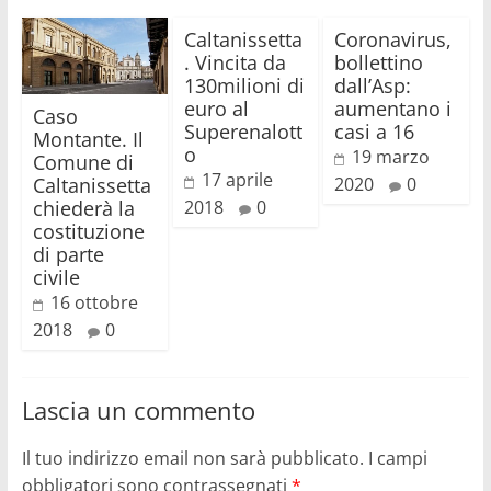
Caltanissetta
Coronavirus,
. Vincita da
bollettino
130milioni di
dall’Asp:
euro al
aumentano i
Caso
Superenalott
casi a 16
Montante. Il
o
19 marzo
Comune di
17 aprile
Caltanissetta
2020
0
chiederà la
2018
0
costituzione
di parte
civile
16 ottobre
2018
0
Lascia un commento
Il tuo indirizzo email non sarà pubblicato.
I campi
obbligatori sono contrassegnati
*