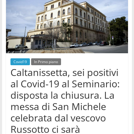
–
videonews
sempre
aggiornate
su
politica,
cronaca,
economia,
Covid19
In Primo piano
sport,
Caltanissetta, sei positivi
eventi,
spettacoli,
al Covid-19 al Seminario:
musica,
disposta la chiusura. La
cultura,
scienza,
messa di San Michele
medicina
celebrata dal vescovo
Russotto ci sarà